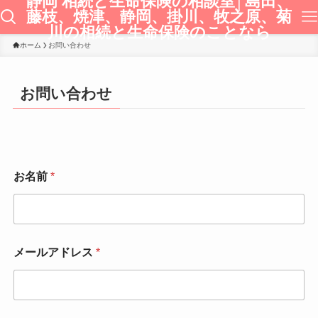
静岡 相続と生命保険の相談室│島田、
藤枝、焼津、静岡、掛川、牧之原、菊
川の相続と生命保険のことなら
ホーム
お問い合わせ
お問い合わせ
*
お名前
*
メ
ー
ル
ア
ド
レ
メールアドレス
*
ス
お
問
い
合
お