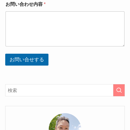
わ
お問い合わせ内容
*
問
せ
い
内
合
容
わ
せ
内
容
お
名
前
お問い合せする
メ
ー
ル
ア
ド
レ
ス